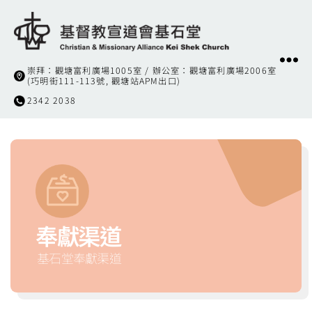
基
崇拜：觀塘富利廣場1005室 / 辦公室：觀塘富利廣場2006室
督
(巧明街111-113號, 觀塘站APM出口)
教
2342 2038
宣
道
會
基
石
堂
奉獻渠道
基石堂奉獻渠道