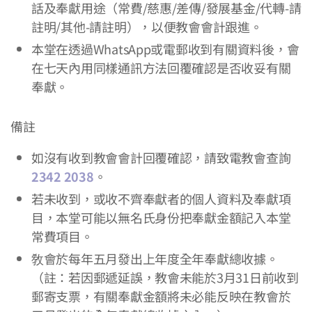
話及奉獻用途（常費/慈惠/差傳/發展基金/代轉-請
註明/其他-請註明），以便教會會計跟進。
本堂在透過WhatsApp或電郵收到有關資料後，會
在七天內用同樣通訊方法回覆確認是否收妥有關
奉獻。
備註
如沒有收到教會會計回覆確認，請致電教會查詢
2342 2038
。
若未收到，或收不齊奉獻者的個人資料及奉獻項
目，本堂可能以無名氏身份把奉獻金額記入本堂
常費項目。
敎會於每年五月發出上年度全年奉獻總收據。
（註：若因郵遞延誤，教會未能於3月31日前收到
郵寄支票，有關奉獻金額將未必能反映在教會於