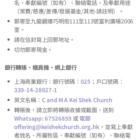
名、奉獻編號（如有）、聯絡電話，及奉獻用途
（常費/慈惠/差傳/發展基金/其他-請註明）。
郵寄至九龍觀塘巧明街111至113號富利廣場2006
室。
請在信封寫上回郵地址。
切勿郵寄現金。
銀行轉賬、櫃員機、網上銀行
上海商業銀行：銀行號碼：
025
；戶口號碼：
339-14-28927-1
英文名稱：
C and M A Kei Shek Church
轉賬後，請立即將轉賬收據或截圖，送到
Whatsapp: 67526859
或
電郵
offering@keishekchurch.org.hk
，並寫上奉獻
者姓名、所屬牧區、奉獻編號（如有）、聯絡電