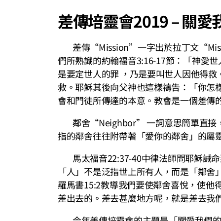
差傳培靈會2019 – 關
差傳“Mission”一字出於拉丁文“M
們所熟識的約翰福音3:16-17節：「
是要定世人的罪 ，乃是要叫世人因他得
救。耶穌其後向父神也這樣禱告：「你怎樣
會和門徒所傳達的本意。教會是一個差傳
鄰舍“Neighbor” 一詞意思簡單
指的鄰舍往往附帶著「愛你的鄰舍」的屬
馬太福音22:37-40中律法師問耶穌
「人」不是泛指世上所有人，而是「鄰舍」(
羅馬書15:2教導我們要使鄰舍喜悅，使
差出去的。差去甚麼地方呢，就是差去我
今年差傳培靈會的主題是「關愛我們的鄰