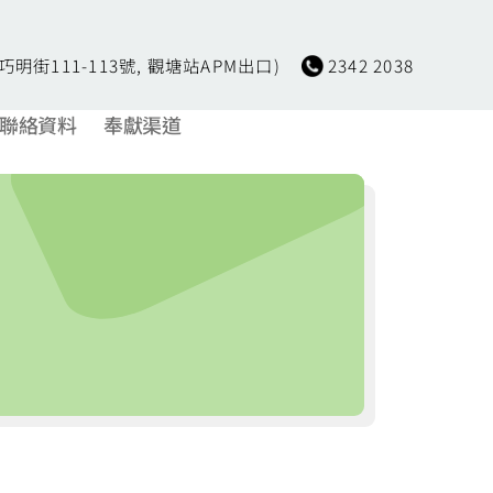
(巧明街111-113號, 觀塘站APM出口)
2342 2038
聯絡資料
奉獻渠道