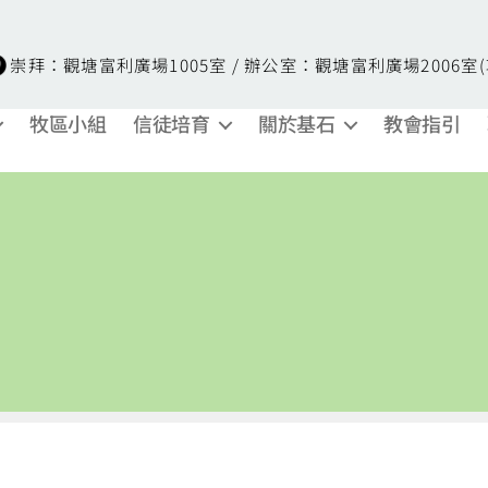
崇拜：觀塘富利廣場1005室 / 辦公室：觀塘富利廣場2006室
牧區小組
信徒培育
關於基石
教會指引