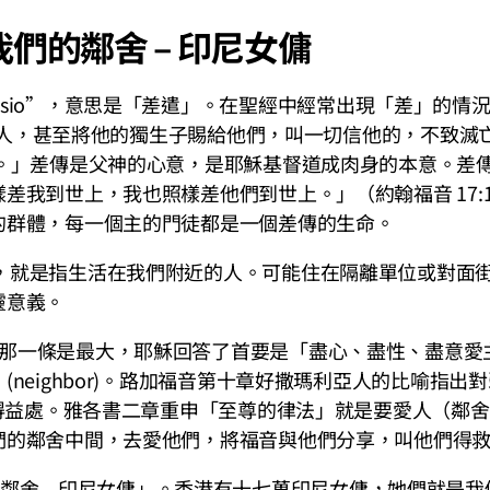
愛我們的鄰舍 – 印尼女傭
issio”，意思是「差遣」。在聖經中經常出現「差」的
神愛世人，甚至將他的獨生子賜給他們，叫一切信他的，不致
救。」差傳是父神的心意，是耶穌基督道成肉身的本意。差
差我到世上，我也照樣差他們到世上。」（約翰福音 17:
的群體，每一個主的門徒都是一個差傳的生命。
直接，就是指生活在我們附近的人。可能住在隔離單位或對
靈意義。
誡命那一條是最大，耶穌回答了首要是「盡心、盡性、盡意
neighbor)。路加福音第十章好撒瑪利亞人的比喻指
他得益處。雅各書二章重申「至尊的律法」就是要愛人（鄰
們的鄰舍中間，去愛他們，將福音與他們分享，叫他們得
舍 – 印尼女傭」。香港有十七萬印尼女傭，她們就是我