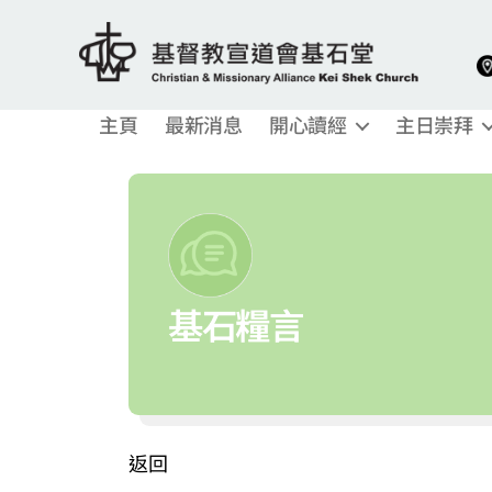
基
督
主頁
最新消息
開心讀經
主日崇拜
教
宣
道
會
基
石
堂
基石糧言
返回