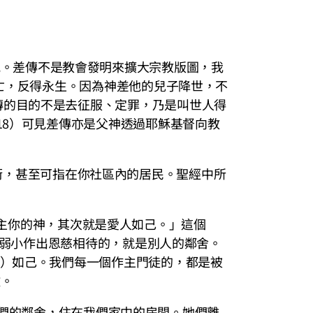
情況。差傳不是教會發明來擴大宗教版圖，我
滅亡，反得永生。因為神差他的兒子降世，不
傳的目的不是去征服、定罪，乃是叫世人得
18）可見差傳亦是父神透過耶穌基督向教
面街，甚至可指在你社區內的居民。聖經中所
愛主你的神，其次就是愛人如己。」這個
出對弱小作出恩慈相待的，就是別人的鄰舍。
舍）如己。我們每一個作主門徒的，都是被
救。
們的鄰舍，住在我們家中的房間。她們離